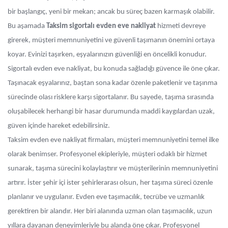
bir başlangıç, yeni bir mekan; ancak bu süreç bazen karmaşık olabilir.
Bu aşamada
Taksim sigortalı evden eve nakliyat
hizmeti devreye
girerek, müşteri memnuniyetini ve güvenli taşımanın önemini ortaya
koyar. Evinizi taşırken, eşyalarınızın güvenliği en öncelikli konudur.
Sigortalı evden eve nakliyat, bu konuda sağladığı güvence ile öne çıkar.
Taşınacak eşyalarınız, baştan sona kadar özenle paketlenir ve taşınma
sürecinde olası risklere karşı sigortalanır. Bu sayede, taşıma sırasında
oluşabilecek herhangi bir hasar durumunda maddi kaygılardan uzak,
güven içinde hareket edebilirsiniz.
Taksim evden eve nakliyat firmaları, müşteri memnuniyetini temel ilke
olarak benimser. Profesyonel ekipleriyle, müşteri odaklı bir hizmet
sunarak, taşıma sürecini kolaylaştırır ve müşterilerinin memnuniyetini
artırır. İster şehir içi ister şehirlerarası olsun, her taşıma süreci özenle
planlanır ve uygulanır. Evden eve taşımacılık, tecrübe ve uzmanlık
gerektiren bir alandır. Her biri alanında uzman olan taşımacılık, uzun
yıllara dayanan deneyimleriyle bu alanda öne çıkar. Profesyonel